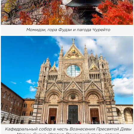
Момидзи, гора Фудзи и пагода Чурейто
Кафедральный собор в честь Вознесения Пресвятой Девы