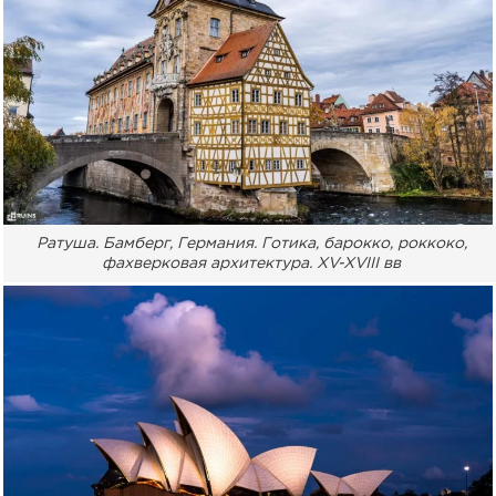
Ратуша. Бамберг, Германия. Готика, барокко, роккоко,
фахверковая архитектура. XV-XVIII вв