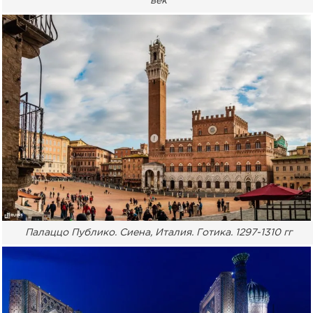
век
Палаццо Публико. Сиена, Италия. Готика. 1297-1310 гг