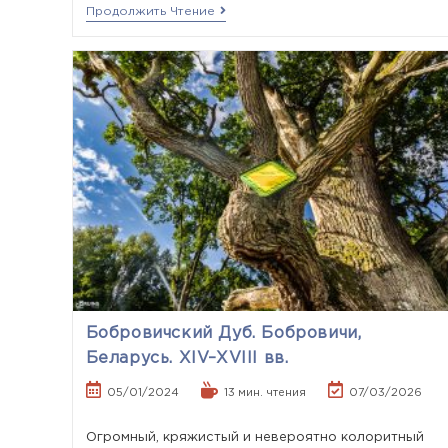
Продолжить Чтение
Бобровичский Дуб. Бобровичи,
Беларусь. XIV–XVIII вв.
05/01/2024
13 мин. чтения
07/03/2026
Огромный, кряжистый и невероятно колоритный