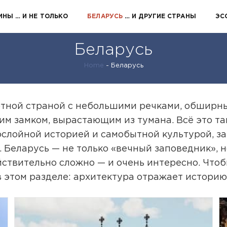
ИНЫ
… И НЕ ТОЛЬКО
БЕЛАРУСЬ
… И ДРУГИЕ СТРАНЫ
ЭС
Беларусь
Home
-
Беларусь
ютной страной с небольшими речками, обширн
 замком, вырастающим из тумана. Всё это так
гослойной историей и самобытной культурой, з
 Беларусь — не только «вечный заповедник», н
йствительно сложно — и очень интересно. Чтоб
 этом разделе: архитектура отражает историю