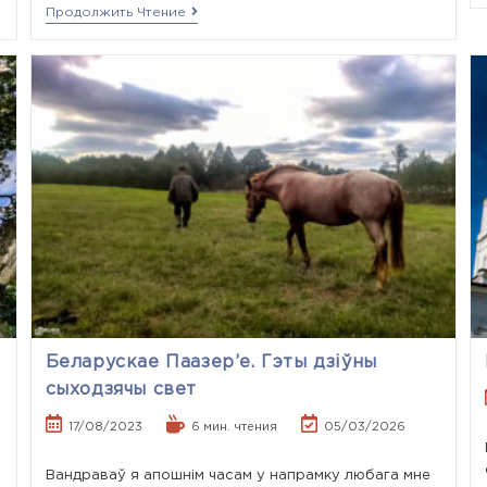
Продолжить Чтение
Беларускае Паазер’е. Гэты дзіўны
сыходзячы свет
17/08/2023
6 мин. чтения
05/03/2026
Вандраваў я апошнім часам у напрамку любага мне