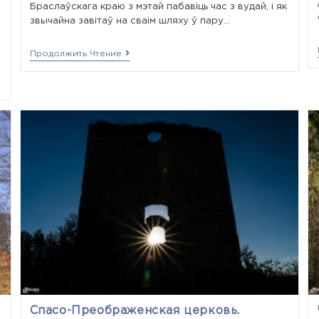
Браслаўскага краю з мэтай пабавіць час з вудай, і як
звычайна завітаў на сваім шляху ў пару…
Продолжить Чтение
Спасо-Преображенская церковь.