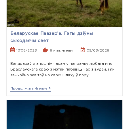
Беларускае Паазер’е. Гэты дзіўны
сыходзячы свет
17/08/2023
6 мин. чтения
05/03/2026
Вандраваў я апошнім часам у напрамку любага мне
Браслаўскага краю з мэтай пабавіць час з вудай, і як
звычайна завітаў на сваім шляху ў пару…
Продолжить Чтение