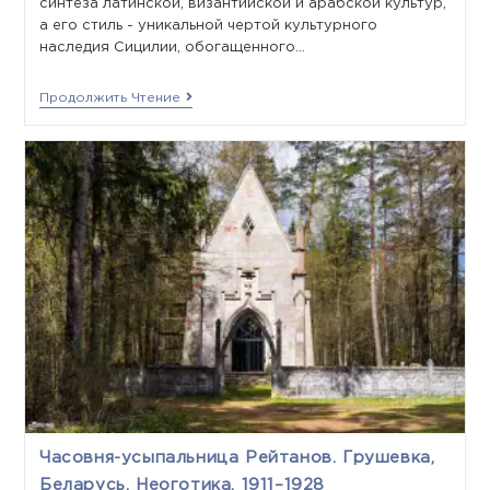
синтеза латинской, византийской и арабской культур,
а его стиль - уникальной чертой культурного
наследия Сицилии, обогащенного…
Продолжить Чтение
Часовня-усыпальница Рейтанов. Грушевка,
Беларусь. Неоготика. 1911–1928