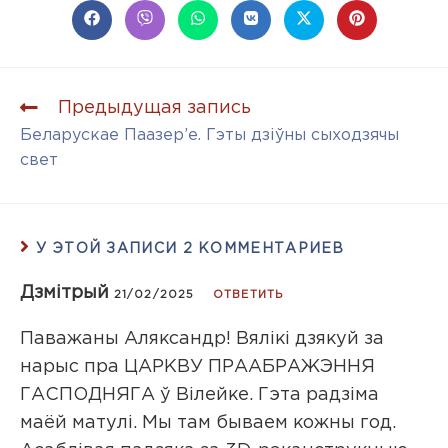
Предыдущая запись
Беларускае Паазер’е. Гэты дзіўны сыходзячы
свет
У ЭТОЙ ЗАПИСИ 2 КОММЕНТАРИЕВ
Дзмiтрый
21/02/2025
ОТВЕТИТЬ
Паважаны Аляксандр! Вялiкi дзякуй за
нарыс пра ЦАРКВУ ПРААБРАЖЭННЯ
ГАСПОДНЯГА ў Вiлейке. Гэта радзiма
маёй матулi. Мы там бываем кожны год.