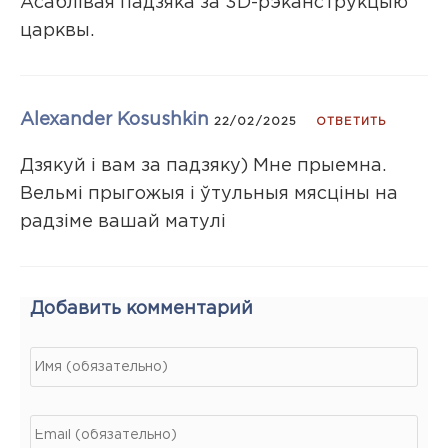
Асаблiвая падзяка за 3D-рэканструкцыю
царквы.
Alexander Kosushkin
22/02/2025
ОТВЕТИТЬ
Дзякуй і вам за падзяку) Мне прыемна.
Вельмі прыгожыя і ўтульныя мясціны на
радзіме вашай матулі
Добавить комментарий